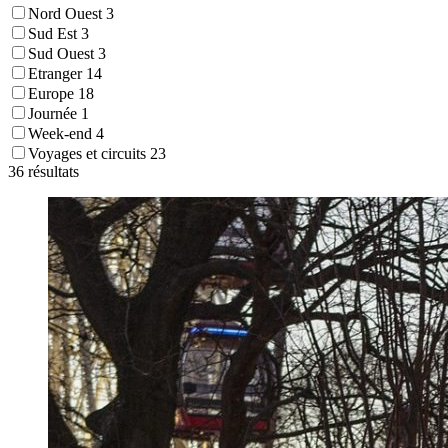
Nord Ouest
3
Sud Est
3
Sud Ouest
3
Etranger
14
Europe
18
Journée
1
Week-end
4
Voyages et circuits
23
36 résultats