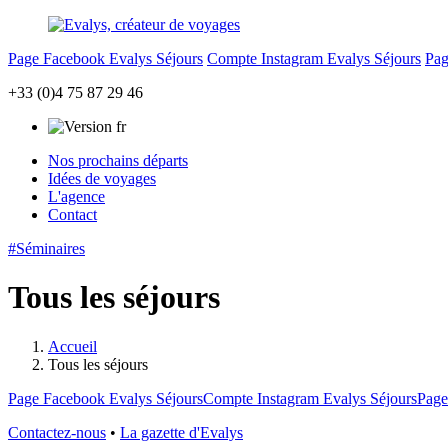
Page Facebook Evalys Séjours
Compte Instagram Evalys Séjours
Pag
+33 (0)4 75 87 29 46
Nos prochains départs
Idées de voyages
L'agence
Contact
#Séminaires
Tous les séjours
Accueil
Tous les séjours
Page Facebook Evalys Séjours
Compte Instagram Evalys Séjours
Page
Contactez-nous
•
La gazette d'Evalys