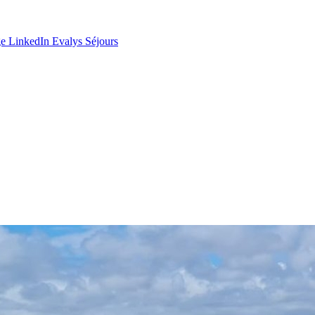
e LinkedIn Evalys Séjours