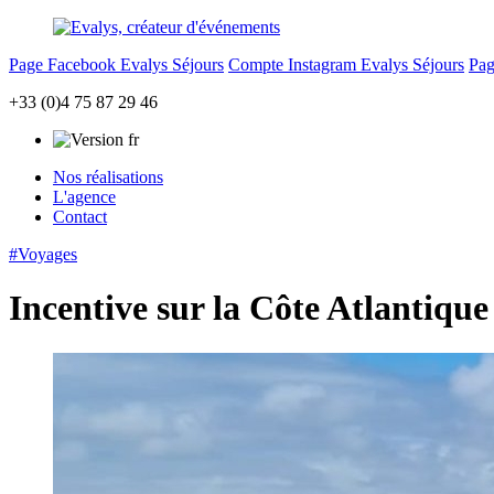
Page Facebook Evalys Séjours
Compte Instagram Evalys Séjours
Pag
+33 (0)4 75 87 29 46
Nos réalisations
L'agence
Contact
#Voyages
Incentive sur la Côte Atlantique