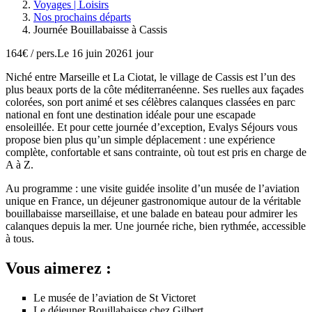
Voyages | Loisirs
Nos prochains départs
Journée Bouillabaisse à Cassis
164€
/ pers.
Le 16 juin 2026
1 jour
Niché entre Marseille et La Ciotat, le village de Cassis est l’un des
plus beaux ports de la côte méditerranéenne. Ses ruelles aux façades
colorées, son port animé et ses célèbres calanques classées en parc
national en font une destination idéale pour une escapade
ensoleillée. Et pour cette journée d’exception, Evalys Séjours vous
propose bien plus qu’un simple déplacement : une expérience
complète, confortable et sans contrainte, où tout est pris en charge de
A à Z.
Au programme : une visite guidée insolite d’un musée de l’aviation
unique en France, un déjeuner gastronomique autour de la véritable
bouillabaisse marseillaise, et une balade en bateau pour admirer les
calanques depuis la mer. Une journée riche, bien rythmée, accessible
à tous.
Vous aimerez :
Le musée de l’aviation de St Victoret
Le déjeuner Bouillabaisse chez Gilbert