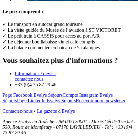
Le prix comprend :
✓ Le transport en autocar grand tourisme
✓ La visite guidée du Musée de l’aviation à ST VICTORET
✓ Le petit train à CASSIS pour accès au port A/R
✓ Le déjeuner bouillabaisse vin et café compris
✓ La balade commentée en bateau de 5 calanques
Vous souhaitez plus d'informations ?
Informations / devis :
contactez nous
+33 (0)4 75 87 29 46
Page Facebook Evalys Séjours
Compte Instagram Evalys
Séjours
Page LinkedIn Evalys Séjours
Recevoir notre newsletter
Contactez-nous
•
La gazette d'Evalys
Agence Evalys en Ardèche - IM 007120001 - Marie-Cécile Truchet -
530, Route de Montfleury - 07170 LAVILLEDIEU - Tél : +33 (0)4
75 87 29 46